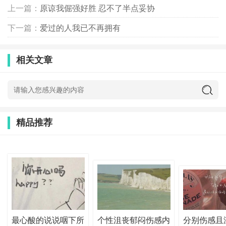
上一篇：
原谅我倔强好胜 忍不了半点妥协
下一篇：
爱过的人我已不再拥有
相关文章
精品推荐
最心酸的说说咽下所
个性沮丧郁闷伤感内
分别伤感且