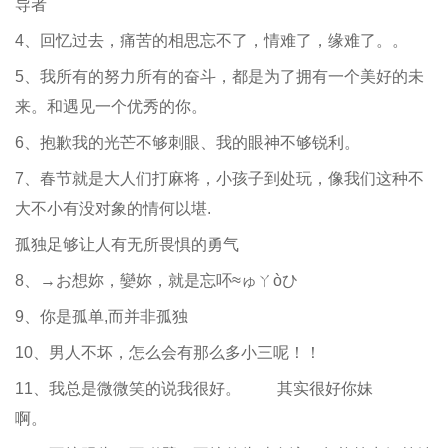
导者
4、回忆过去，痛苦的相思忘不了，情难了，缘难了。。
5、我所有的努力所有的奋斗，都是为了拥有一个美好的未
来。和遇见一个优秀的你。
6、抱歉我的光芒不够刺眼、我的眼神不够锐利。
7、春节就是大人们打麻将，小孩子到处玩，像我们这种不
大不小有没对象的情何以堪.
孤独足够让人有无所畏惧的勇气
8、→お想妳，孌妳，就是忘吥≈ゅㄚòひ
9、你是孤单,而并非孤独
10、男人不坏，怎么会有那么多小三呢！！
11、我总是微微笑的说我很好。 其实很好你妹
啊。