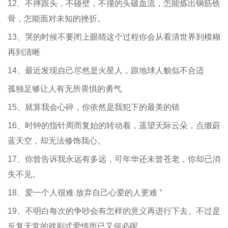
12、不摔跟头，不碰壁，不撞的头破血流，怎能炼出钢筋铁
骨，怎能面对未知的挫折。
13、哭的时候不要闭上眼睛这个过程你会从看清世界到模糊
再到清晰
14、最近发现自己尽然是火星人，跟地球人貌似不合适
孤独足够让人有无所畏惧的勇气
15、就算我会心碎，你依然是我犯下的最美的错
16、时钟的指针周而复始的转动着，遥望天际云朵，点缀蔚
蓝天空，却无法修饰我心。
17、你曾告诉我永远有多远，可年华还未曾苍老，你却已消
失不见。
18、爱一个人很难 放弃自己心爱的人更难 °
19、不明白每次的争吵会有怎样的意义再进行下去。不过是
反复无常的戏剧式爱情而已又何必呢。