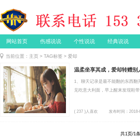
网站首页
伤感说说
个性说说
经典说说
当前位置：
主页
>
TAG标签
> 爱却
温柔坐享其成，爱却转赠别
1、聊天记录是最不能翻的东西翻
见吃意大利面，早上醒来发现鞋带没
( 237 )人喜欢
发布时间：2018-0
共1页/1