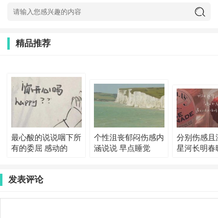
精品推荐
最心酸的说说咽下所
个性沮丧郁闷伤感内
分别伤感且
有的委屈 感动的
涵说说 早点睡觉
星河长明春
发表评论