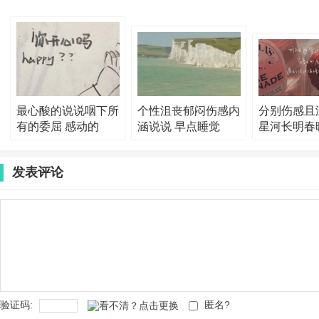
最心酸的说说咽下所
个性沮丧郁闷伤感内
分别伤感且
有的委屈 感动的
涵说说 早点睡觉
星河长明春
发表评论
验证码:
匿名?